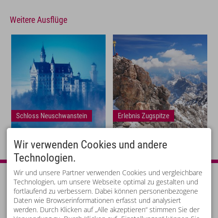
Weitere Ausflüge
Schloss Neuschwanstein
Erlebnis Zugspitze
Wir verwenden Cookies und andere
Technologien.
Wir und unsere Partner verwenden Cookies und vergleichbare
IHR WOHLFÜHL-HOTEL
QUICKLINKS
Technologien, um unsere Webseite optimal zu gestalten und
Hotel Laterndl Hof ****s
Zimmer & Preise
fortlaufend zu verbessern. Dabei können personenbezogene
Peter Zotz GmbH
TOP-Angebote
Daten wie Browserinformationen erfasst und analysiert
Haller 16 am Haldensee
Gutscheine
werden. Durch Klicken auf „Alle akzeptieren“ stimmen Sie der
6672 Nesselwängle
Unverbindliche Anfrage